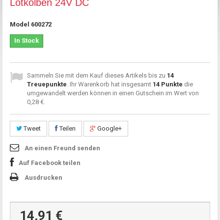
Lötkolben 24V DC
Model
600272
In Stock
Sammeln Sie mit dem Kauf dieses Artikels bis zu
14
Treuepunkte
. Ihr Warenkorb hat insgesamt
14
Punkte
die
umgewandelt werden können in einen Gutschein im Wert von
0,28 €
.
Tweet
Teilen
Google+
An einen Freund senden
Auf Facebook teilen
Ausdrucken
14,91 €