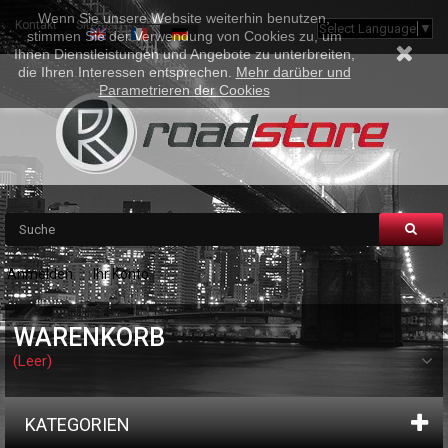
Wenn Sie unsere Website weiterhin benutzen,
Kontakt
Sitemap
Select Language
▼
stimmen Sie der Verwendung von Cookies zu, um
Ihnen Dienstleistungen und Angebote zu unterbreiten,
die Ihren Interessen entsprechen.
Mehr darüber und
Parametrieren der Cookies
Anmelden
Ihr Konto
WARENKORB
(Leer)
KATEGORIEN