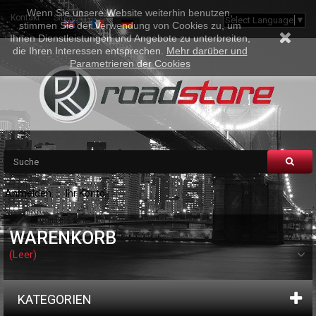
Wenn Sie unsere Website weiterhin benutzen,
Kontakt
Sitemap
Select Language
▼
stimmen Sie der Verwendung von Cookies zu, um
Ihnen Dienstleistungen und Angebote zu unterbreiten,
die Ihren Interessen entsprechen.
Mehr darüber und
Parametrieren der Cookies
Anmelden
Ihr Konto
WARENKORB
(Leer)
KATEGORIEN