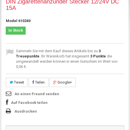
DIN Zigarettenanzünder Stecker 12/24V DC
15A
Model
610240
In Stock
Sammeln Sie mit dem Kauf dieses Artikels bis zu
3
Treuepunkte
. Ihr Warenkorb hat insgesamt
3
Punkte
die
umgewandelt werden können in einen Gutschein im Wert von
0,06 €
.
Tweet
Teilen
Google+
An einen Freund senden
Auf Facebook teilen
Ausdrucken