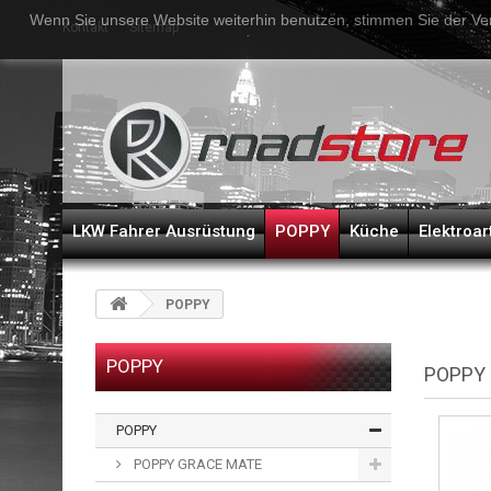
Wenn Sie unsere Website weiterhin benutzen, stimmen Sie der Ve
Kontakt
Sitemap
LKW Fahrer Ausrüstung
POPPY
Küche
Elektroar
POPPY
POPPY
POPPY
POPPY
POPPY GRACE MATE