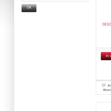
OK
DESO
In
Au
Wuns