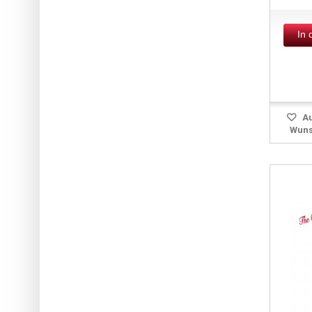
In
Au
Wuns