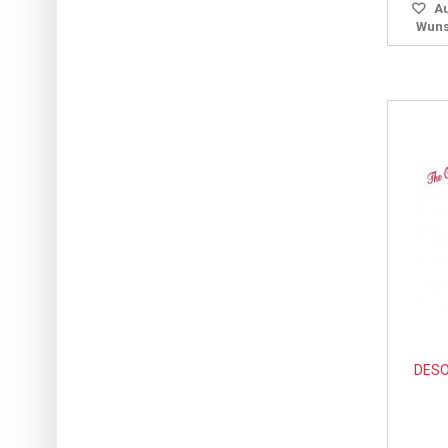
Au
Wuns
DESO