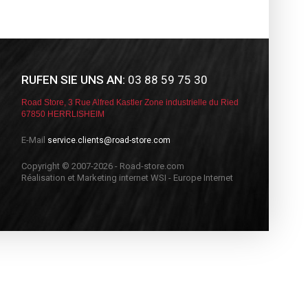
RUFEN SIE UNS AN:
03 88 59 75 30
Road Store, 3 Rue Alfred Kastler Zone industrielle du Ried
67850 HERRLISHEIM
E-Mail
service.clients@road-store.com
Copyright © 2007-2026 - Road-store.com
Réalisation et Marketing internet WSI - Europe Internet