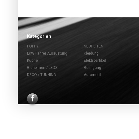
Kategorien
POPPY
NEUHEITEN
LKW Fahrer Ausrüstung
Kleidung
Küche
Elektroartikel
Glühbirnen / LEDS
Reinigung
DECO / TUNNING
Automobil