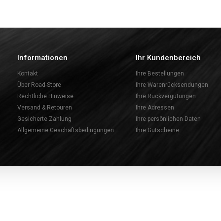
Informationen
Ihr Kundenbereich
Kontakt
Ihre Bestellungen
Über Road-Store
Ihre Warenrücksendungen
Rechtliche Hinweise
Ihre Rückvergütungen
Versand & Retouren
Ihre Adressen
Gesicherte Zahlung
Ihre persönlichen Daten
Allgemeine Geschäftsbedingungen
Ihre Gutscheine