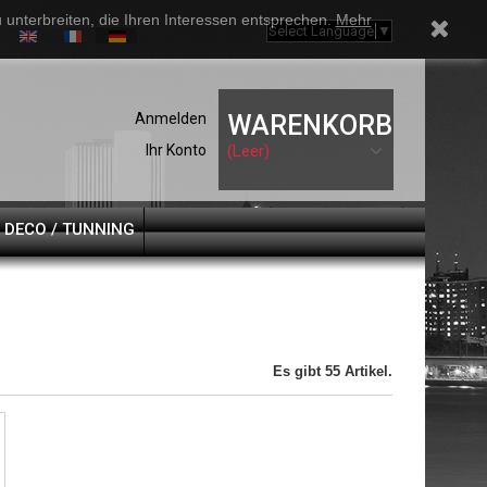
unterbreiten, die Ihren Interessen entsprechen.
Mehr
Select Language
▼
Anmelden
WARENKORB
Ihr Konto
(Leer)
DECO / TUNNING
Es gibt 55 Artikel.