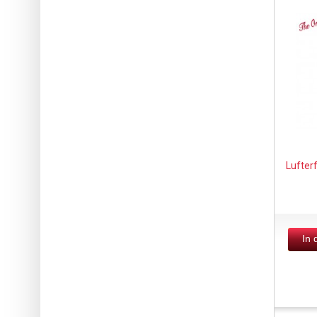
Lufter
In