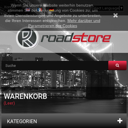
Wenn Sie unsere Website weiterhin benutzen,
Kontakt
Sitemap
Select Language
▼
stimmen Sie der Verwendung von Cookies zu, um
Ihnen Dienstleistungen und Angebote zu unterbreiten,
die Ihren Interessen entsprechen.
Mehr darüber und
Parametrieren der Cookies
Anmelden
Ihr Konto
WARENKORB
(Leer)
KATEGORIEN