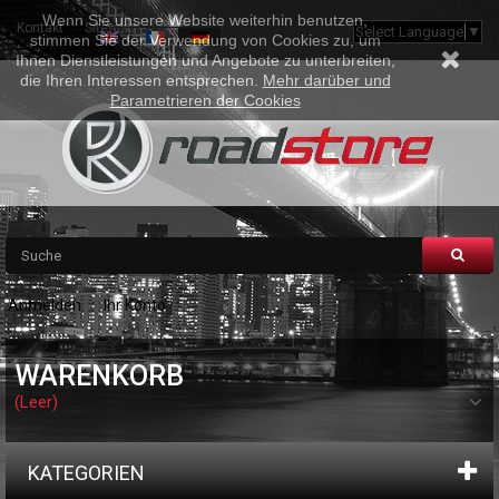
Wenn Sie unsere Website weiterhin benutzen,
Kontakt
Sitemap
Select Language
▼
stimmen Sie der Verwendung von Cookies zu, um
Ihnen Dienstleistungen und Angebote zu unterbreiten,
die Ihren Interessen entsprechen.
Mehr darüber und
Parametrieren der Cookies
Anmelden
Ihr Konto
WARENKORB
(Leer)
KATEGORIEN