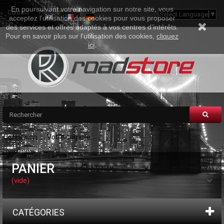
En poursuivant votre navigation sur notre site, vous
Contact
Plan Du Site
Select Language
▼
acceptez l’utilisation des cookies pour vous proposer
des services et offres adaptés à vos centres d’intérêts.
Pour en savoir plus sur l'utilisation des cookies,
cliquez
ici
.
Connexion
Votre compte
PANIER
(vide)
CATÉGORIES