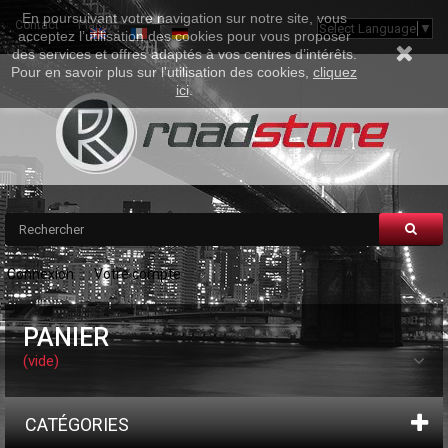
En poursuivant votre navigation sur notre site, vous
Contact
Plan Du Site
Select Language
▼
acceptez l’utilisation des cookies pour vous proposer
des services et offres adaptés à vos centres d’intérêts.
Pour en savoir plus sur l'utilisation des cookies,
cliquez
ici
.
Connexion
Votre compte
PANIER
(vide)
CATÉGORIES