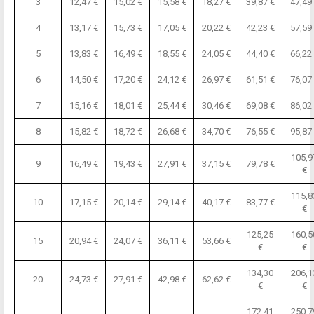
3
12,47 €
15,02 €
15,58 €
18,27 €
39,87 €
47,49
4
13,17 €
15,73 €
17,05 €
20,22 €
42,23 €
57,59
5
13,83 €
16,49 €
18,55 €
24,05 €
44,40 €
66,22
6
14,50 €
17,20 €
24,12 €
26,97 €
61,51 €
76,07
7
15,16 €
18,01 €
25,44 €
30,46 €
69,08 €
86,02
8
15,82 €
18,72 €
26,68 €
34,70 €
76,55 €
95,87
105,9
9
16,49 €
19,43 €
27,91 €
37,15 €
79,78 €
€
115,8
10
17,15 €
20,14 €
29,14 €
40,17 €
83,77 €
€
125,25
160,5
15
20,94 €
24,07 €
36,11 €
53,66 €
€
€
134,30
206,1
20
24,73 €
27,91 €
42,98 €
62,62 €
€
€
172,41
250,7