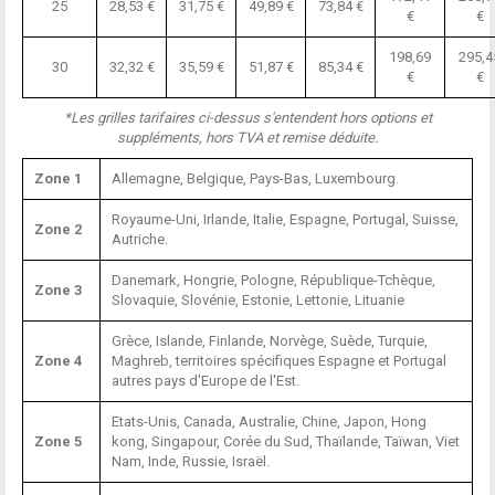
25
28,53 €
31,75 €
49,89 €
73,84 €
€
€
198,69
295,4
30
32,32 €
35,59 €
51,87 €
85,34 €
€
€
*Les grilles tarifaires ci-dessus s'entendent hors options et
suppléments, hors TVA et remise déduite.
Zone 1
Allemagne, Belgique, Pays-Bas, Luxembourg.
Royaume-Uni, Irlande, Italie, Espagne, Portugal, Suisse,
Zone 2
Autriche.
Danemark, Hongrie, Pologne, République-Tchèque,
Zone 3
Slovaquie, Slovénie, Estonie, Lettonie, Lituanie
Grèce, Islande, Finlande, Norvège, Suède, Turquie,
Zone 4
Maghreb, territoires spécifiques Espagne et Portugal
autres pays d'Europe de l'Est.
Etats-Unis, Canada, Australie, Chine, Japon, Hong
Zone 5
kong, Singapour, Corée du Sud, Thaïlande, Taïwan, Viet
Nam, Inde, Russie, Israël.