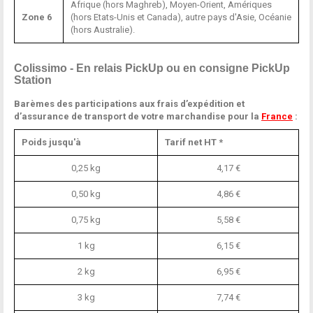
Afrique (hors Maghreb), Moyen-Orient, Amériques
Zone 6
(hors Etats-Unis et Canada), autre pays d'Asie, Océanie
(hors Australie).
Colissimo - En relais PickUp ou en consigne PickUp
Station
Barèmes des participations aux frais d’expédition et
d’assurance de transport de votre marchandise pour la
France
:
Poids jusqu'à
Tarif net HT *
0,25 kg
4,17 €
0,50 kg
4,86 €
0,75 kg
5,58 €
1 kg
6,15 €
2 kg
6,95 €
3 kg
7,74 €