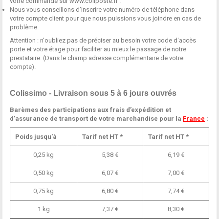
votre commande sur
www.coliposte.fr
.
Nous vous conseillons d'inscrire votre numéro de téléphone dans
votre compte client pour que nous puissions vous joindre en cas de
problème.
Attention : n'oubliez pas de préciser au besoin votre code d'accès
porte et votre étage pour faciliter au mieux le passage de notre
prestataire. (Dans le champ adresse complémentaire de votre
compte).
Colissimo - Livraison sous 5 à 6 jours ouvrés
Barèmes des participations aux frais d’expédition et
d’assurance de transport de votre marchandise pour la
France
:
Poids jusqu'à
Tarif net HT *
Tarif net HT *
0,25 kg
5,38 €
6,19 €
0,50 kg
6,07 €
7,00 €
0,75 kg
6,80 €
7,74 €
1 kg
7,37 €
8,30 €