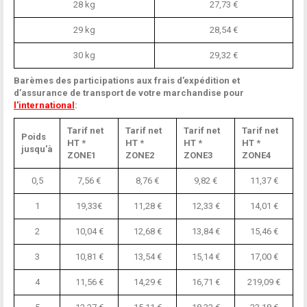
28 kg
27,73 €
29 kg
28,54 €
30 kg
29,32 €
Barèmes des participations aux frais d’expédition et
d’assurance de transport de votre marchandise pour
l'international
:
Tarif net
Tarif net
Tarif net
Tarif net
Poids
HT *
HT *
HT *
HT *
jusqu'à
ZONE1
ZONE2
ZONE3
ZONE4
0,5
7,56 €
8,76 €
9,82 €
11,37 €
1
19,33€
11,28 €
12,33 €
14,01 €
2
10,04 €
12,68 €
13,84 €
15,46 €
3
10,81 €
13,54 €
15,14 €
17,00 €
4
11,56 €
14,29 €
16,71 €
219,09 €