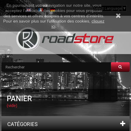
En poursuivant votre navigation sur notre site, vous
Contact
Plan Du Site
Select Language
▼
acceptez l’utilisation des cookies pour vous proposer
des services et offres adaptés à vos centres d’intérêts.
Pour en savoir plus sur l'utilisation des cookies,
cliquez
ici
.
Connexion
Votre compte
PANIER
(vide)
CATÉGORIES