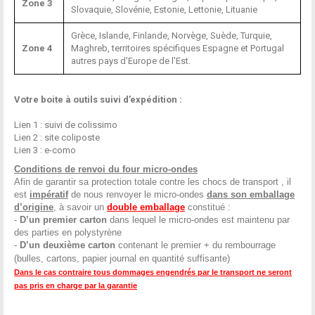
Zone 3
Slovaquie, Slovénie, Estonie, Lettonie, Lituanie
Grèce, Islande, Finlande, Norvège, Suède, Turquie,
Zone 4
Maghreb, territoires spécifiques Espagne et Portugal
autres pays d'Europe de l'Est.
Votre boite à outils suivi d’expédition :
Lien 1 :
suivi de colissimo
Lien 2 :
site coliposte
Lien 3 :
e-como
Conditions de renvoi du four micro-ondes
Afin de garantir sa protection totale contre les chocs de transport , il
est
impératif
de nous renvoyer le micro-ondes
dans son emballage
d’origine
, à savoir un
double emballage
constitué :
-
D’un premier carton
dans lequel le micro-ondes est maintenu par
des parties en polystyrène
-
D’un deuxième carton
contenant le premier + du rembourrage
(bulles, cartons, papier journal en quantité suffisante)
Dans le cas contraire tous dommages engendrés par le transport ne seront
pas pris en charge par la garantie