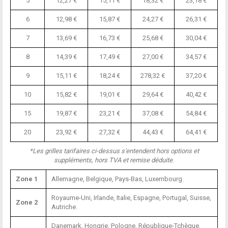
5
12,27 €
15,11 €
18,32 €
23,18 €
6
12,98 €
15,87 €
24,27 €
26,31 €
7
13,69 €
16,73 €
25,68 €
30,04 €
8
14,39 €
17,49 €
27,00 €
34,57 €
9
15,11 €
18,24 €
278,32 €
37,20 €
10
15,82 €
19,01 €
29,64 €
40,42 €
15
19,87 €
23,21 €
37,08 €
54,84 €
20
23,92 €
27,32 €
44,43 €
64,41 €
*Les grilles tarifaires ci-dessus s'entendent hors options et
suppléments, hors TVA et remise déduite.
Zone 1
Allemagne, Belgique, Pays-Bas, Luxembourg.
Royaume-Uni, Irlande, Italie, Espagne, Portugal, Suisse,
Zone 2
Autriche.
Danemark, Hongrie, Pologne, République-Tchèque,