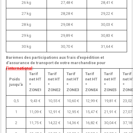
26 kg
27,48 €
28,41 €
27 kg
28,28 €
29,22 €
28 kg
29,08 €
30,03 €
29 kg
29,89 €
30,83 €
30 kg
30,70 €
31,64 €
Barèmes des participations aux frais d’expédition et
d’assurance de transport de votre marchandise pour
l'international
:
Tarif
Tarif
Tarif
Tarif
Tarif
Tarif
Poids
net HT
net HT
net HT
net HT
net HT
net H
jusqu'à
*
*
*
*
*
*
ZONE1
ZONE2
ZONE3
ZONE4
ZONE5
ZONE
0,5
9,43 €
10,55 €
10,60 €
12,99 €
19,81 €
23,02
1
11,09 €
12,91 €
12,95 €
15,47 €
21,91 €
27,07
2
11,75 €
14,22 €
14,36 €
16,82 €
30,04 €
37,18