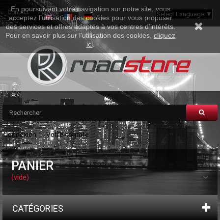
En poursuivant votre navigation sur notre site, vous
Contact
Plan Du Site
Select Language
▼
acceptez l’utilisation des cookies pour vous proposer
des services et offres adaptés à vos centres d’intérêts.
Pour en savoir plus sur l'utilisation des cookies,
cliquez
ici
.
Connexion
Votre compte
PANIER
(vide)
CATÉGORIES