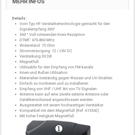
MEHR INFOS
Details :
Vom
Typ
HF-Verstärkertechnologie
gemacht
für den
Signalempfang
360°
360 °
Voll
rotierenden Kreis
Rezeption
DTMF
:
470-860
MHz
Widerstand:
75 Ohm
Stromversorgung:
12 / 24V
DC
Verstärkung
30
DB
Magnetfuß
Utiliisable
für den Empfang von
FM-
kanäle
Innen-und Außen
Utilisation
Materialien
beständig gegen Wasser und
UV-Strahlen
Einfach zu montieren und
zu installieren
Empfang von
VHF / UHF
Art von
TV-Signalen
Antenne kann
auf eine zweite
externe Antenne
oder
Satellitenschüssel
angeschlossen werden
Ausgestattet mit einem
hochwertigen
Verstärker
Kompatibel mit dem
Magnetfuß
(Ref
.
615542
)
Mit hoher Festigkeit
Magnetfuß