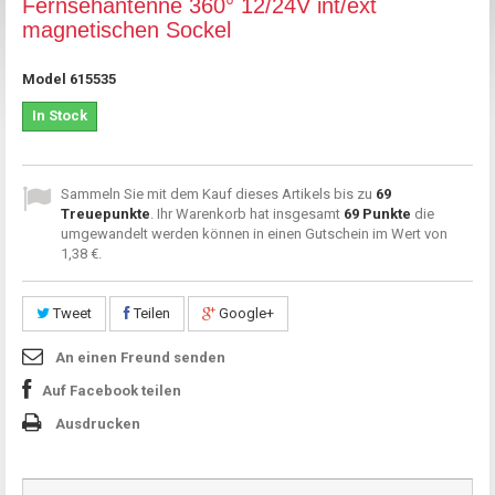
Fernsehantenne 360° 12/24V int/ext
magnetischen Sockel
Model
615535
In Stock
Sammeln Sie mit dem Kauf dieses Artikels bis zu
69
Treuepunkte
. Ihr Warenkorb hat insgesamt
69
Punkte
die
umgewandelt werden können in einen Gutschein im Wert von
1,38 €
.
Tweet
Teilen
Google+
An einen Freund senden
Auf Facebook teilen
Ausdrucken