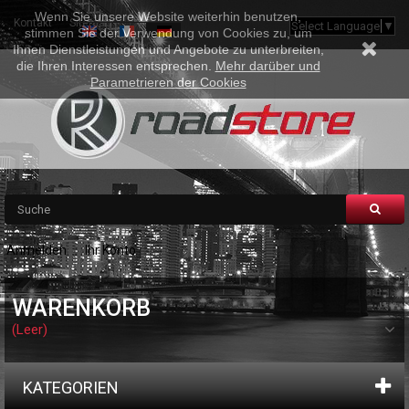
Wenn Sie unsere Website weiterhin benutzen,
Kontakt
Sitemap
Select Language
▼
stimmen Sie der Verwendung von Cookies zu, um
Ihnen Dienstleistungen und Angebote zu unterbreiten,
die Ihren Interessen entsprechen.
Mehr darüber und
Parametrieren der Cookies
Anmelden
Ihr Konto
WARENKORB
(Leer)
KATEGORIEN