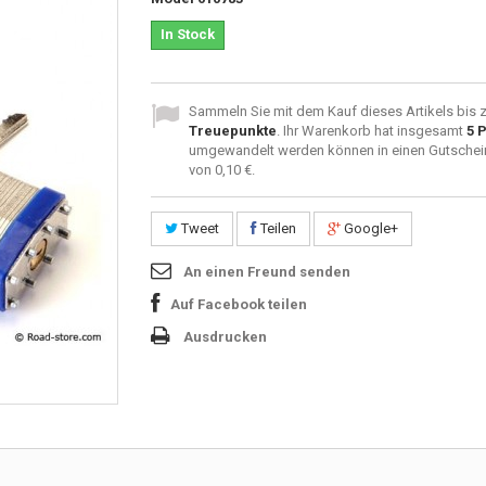
In Stock
Sammeln Sie mit dem Kauf dieses Artikels bis 
Treuepunkte
. Ihr Warenkorb hat insgesamt
5
P
umgewandelt werden können in einen Gutschei
von
0,10 €
.
Tweet
Teilen
Google+
An einen Freund senden
Auf Facebook teilen
Ausdrucken