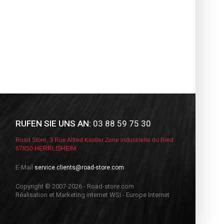
RUFEN SIE UNS AN:
03 88 59 75 30
Road Store, 3 Rue Alfred Kastler Zone industrielle du Ried
67850 HERRLISHEIM
E-Mail
service.clients@road-store.com
Copyright © 2007-2026 - Road-store.com
Réalisation et Marketing internet WSI - Europe Internet