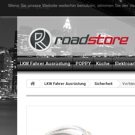
Wenn Sie unsere Website weiterhin benutzen, stimmen Sie der Ve
Kontakt
Sitemap
LKW Fahrer Ausrüstung
POPPY
Küche
Elektroar
LKW Fahrer Ausrüstung
Sicherheit
Vorhän