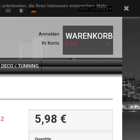
unterbreiten, die Ihren Interessen entsprechen.
Mehr
Select Language
▼
Anmelden
WARENKORB
Ihr Konto
(Leer)
DECO / TUNNING
5,98 €
Quantity: