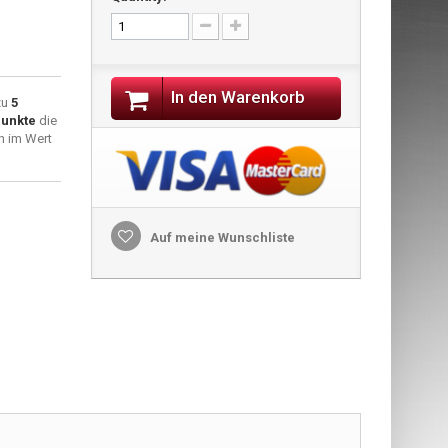
In den Warenkorb
zu
5
unkte
die
n im Wert
Auf meine Wunschliste