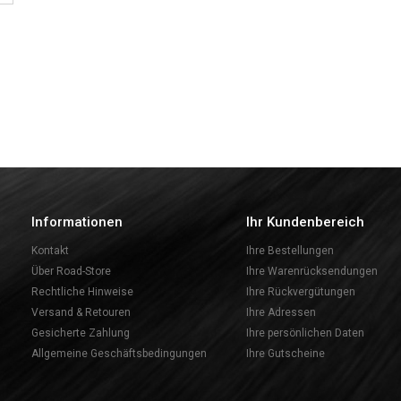
Informationen
Ihr Kundenbereich
Kontakt
Ihre Bestellungen
Über Road-Store
Ihre Warenrücksendungen
Rechtliche Hinweise
Ihre Rückvergütungen
Versand & Retouren
Ihre Adressen
Gesicherte Zahlung
Ihre persönlichen Daten
Allgemeine Geschäftsbedingungen
Ihre Gutscheine