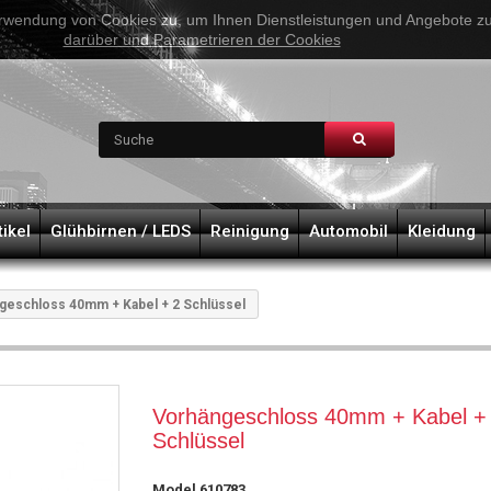
rwendung von Cookies zu, um Ihnen Dienstleistungen und Angebote zu 
darüber und Parametrieren der Cookies
tikel
Glühbirnen / LEDS
Reinigung
Automobil
Kleidung
geschloss 40mm + Kabel + 2 Schlüssel
Vorhängeschloss 40mm + Kabel + 2
Schlüssel
Model
610783