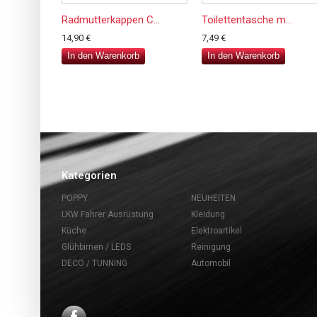
Radmutterkappen C...
Toilettentasche m...
14,90 €
7,49 €
In den Warenkorb
In den Warenkorb
Kategorien
POPPY
NEUHEITEN
LKW Fahrer Ausrüstung
Kleidung
Küche
Elektroartikel
Glühbirnen / LEDS
Reinigung
DECO / TUNNING
Automobil