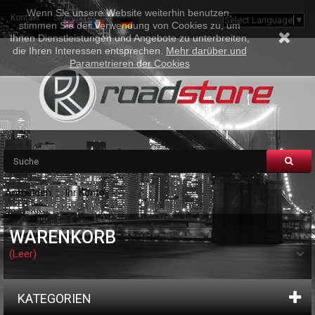
Wenn Sie unsere Website weiterhin benutzen,
Kontakt
Sitemap
Select Language
▼
stimmen Sie der Verwendung von Cookies zu, um
Ihnen Dienstleistungen und Angebote zu unterbreiten,
die Ihren Interessen entsprechen.
Mehr darüber und
Parametrieren der Cookies
Anmelden
Ihr Konto
WARENKORB
(Leer)
KATEGORIEN