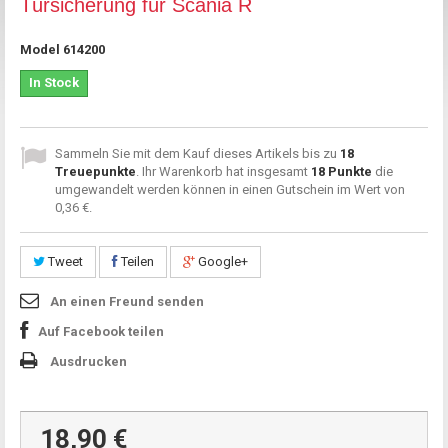
Türsicherung für Scania R
Model
614200
In Stock
Sammeln Sie mit dem Kauf dieses Artikels bis zu
18
Treuepunkte
. Ihr Warenkorb hat insgesamt
18
Punkte
die
umgewandelt werden können in einen Gutschein im Wert von
0,36 €
.
Tweet
Teilen
Google+
An einen Freund senden
Auf Facebook teilen
Ausdrucken
18,90 €