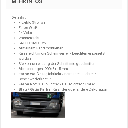
MEHR INFOS
Details :
F
lexible Streifen
Farbe Weiß
24 V
olts
Wasserdicht
54
LED
SMD-Typ
Auf einem Band
montierten
Kann leicht in
die Scheinwerfer
/ Leuchten
eingesetzt
werden
Sie können
entlang der Schnittlinie
geschnitten
Abmessungen:
900x5x1.5 mm
Farbe
Weiß :
Tagfahrlicht
/
Permanent
Lichter /
Scheinwerferkontur
Farbe Rot:
STOP-
Lichter /
Dauerlichter /
Trailer
Blau / Grün
Farbe
:
Kalander
oder andere Dekoration