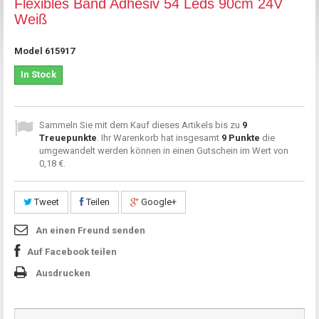
Flexibles Band Adhesiv 54 Leds 90cm 24V
Weiß
Model
615917
In Stock
Sammeln Sie mit dem Kauf dieses Artikels bis zu
9
Treuepunkte
. Ihr Warenkorb hat insgesamt
9
Punkte
die
umgewandelt werden können in einen Gutschein im Wert von
0,18 €
.
Tweet
Teilen
Google+
An einen Freund senden
Auf Facebook teilen
Ausdrucken