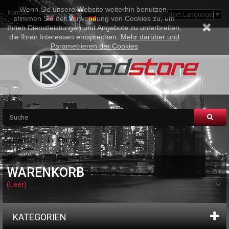
Wenn Sie unsere Website weiterhin benutzen,
Kontakt
Sitemap
Select Language
▼
stimmen Sie der Verwendung von Cookies zu, um
Ihnen Dienstleistungen und Angebote zu unterbreiten,
die Ihren Interessen entsprechen.
Mehr darüber und
Parametrieren der Cookies
Anmelden
Ihr Konto
WARENKORB
(Leer)
KATEGORIEN