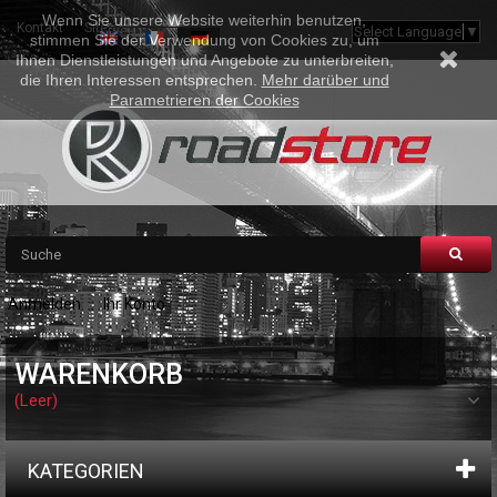
Wenn Sie unsere Website weiterhin benutzen,
Kontakt
Sitemap
Select Language
▼
stimmen Sie der Verwendung von Cookies zu, um
Ihnen Dienstleistungen und Angebote zu unterbreiten,
die Ihren Interessen entsprechen.
Mehr darüber und
Parametrieren der Cookies
Anmelden
Ihr Konto
WARENKORB
(Leer)
KATEGORIEN