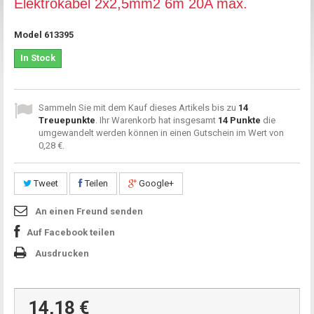
Elektrokabel 2x2,5mm2 6m 20A max.
Model
613395
In Stock
Sammeln Sie mit dem Kauf dieses Artikels bis zu
14
Treuepunkte
. Ihr Warenkorb hat insgesamt
14
Punkte
die
umgewandelt werden können in einen Gutschein im Wert von
0,28 €
.
Tweet
Teilen
Google+
An einen Freund senden
Auf Facebook teilen
Ausdrucken
14,18 €