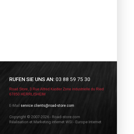
RUFEN SIE UNS AN:
03 88 59 75 30
Road Store, 3 Rue Alfred Kastler Zone industrielle du Ried
67850 HERRLISHEIM
E-Mail
service.clients@road-store.com
Copyright © 2007-2026 - Road-store.com
Réalisation et Marketing internet WSI - Europe Internet