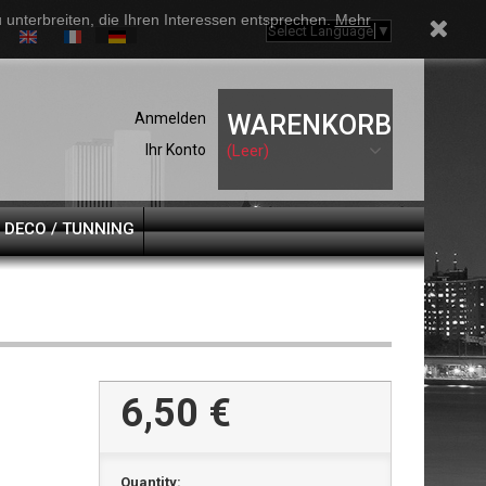
unterbreiten, die Ihren Interessen entsprechen.
Mehr
Select Language
▼
Anmelden
WARENKORB
Ihr Konto
(Leer)
DECO / TUNNING
6,50 €
Quantity: