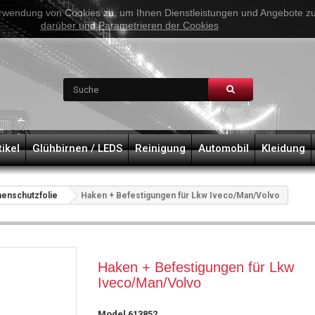
rwendung von Cookies zu, um Ihnen Dienstleistungen und Angebote zu 
darüber und Parametrieren der Cookies
tikel
Glühbirnen / LEDS
Reinigung
Automobil
Kleidung
enschutzfolie
Haken + Befestigungen für Lkw Iveco/Man/Volvo
Haken + Befestigungen für Lkw
Iveco/Man/Volvo
Model
613852