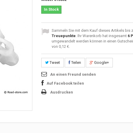
In Stock
Sammeln Sie mit dem Kauf dieses Artikels bis 
Treuepunkte
. Ihr Warenkorb hat insgesamt
6
P
umgewandelt werden können in einen Gutschei
von
0,12 €
.
Tweet
Teilen
Google+
An einen Freund senden
Auf Facebook teilen
Ausdrucken