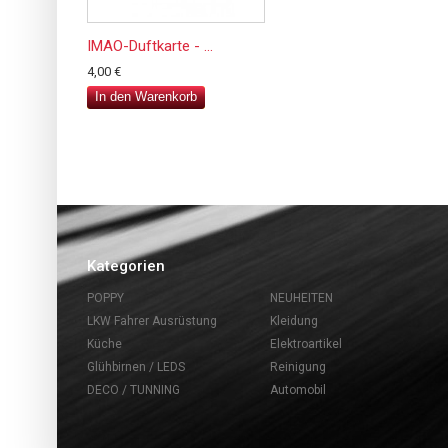
IMAO-Duftkarte - ...
4,00 €
In den Warenkorb
Kategorien
POPPY
NEUHEITEN
LKW Fahrer Ausrüstung
Kleidung
Küche
Elektroartikel
Glühbirnen / LEDS
Reinigung
DECO / TUNNING
Automobil