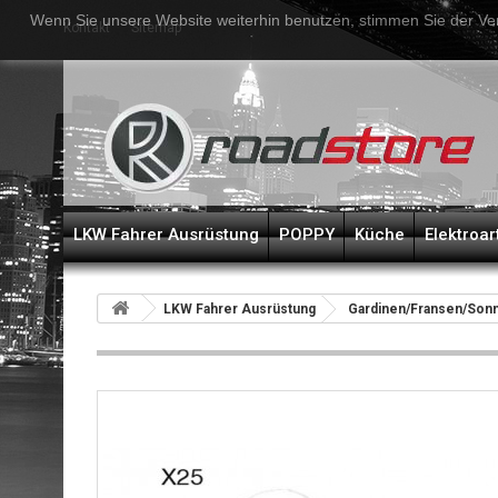
Wenn Sie unsere Website weiterhin benutzen, stimmen Sie der Ve
Kontakt
Sitemap
LKW Fahrer Ausrüstung
POPPY
Küche
Elektroar
LKW Fahrer Ausrüstung
Gardinen/Fransen/Sonn