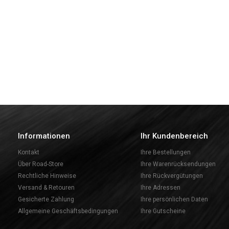
Informationen
Ihr Kundenbereich
Kontakt
Ihre Bestellungen
Über Road-Store
Ihre Warenrücksendungen
Rechtliche Hinweise
Ihre Rückvergütungen
Versand & Retouren
Ihre Adressen
Gesicherte Zahlung
Ihre persönlichen Daten
Allgemeine Geschäftsbedingungen
Ihre Gutscheine