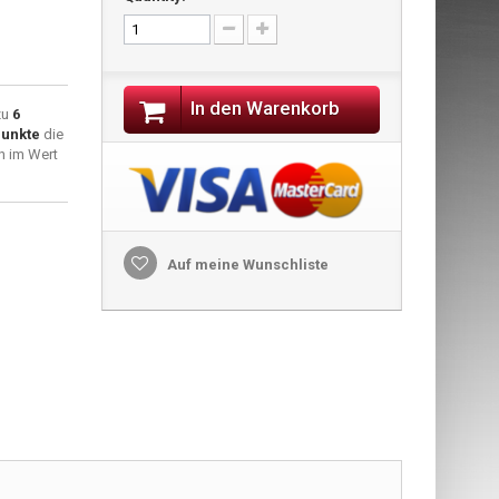
In den Warenkorb
zu
6
unkte
die
n im Wert
Auf meine Wunschliste