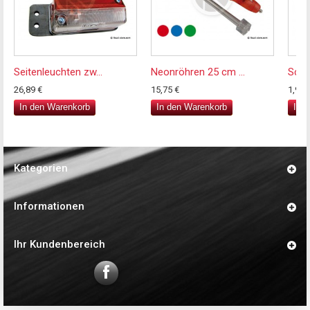
Seitenleuchten zw...
Neonröhren 25 cm ...
Sch
26,89 €
15,75 €
1,94 
In den Warenkorb
In den Warenkorb
In 
Kategorien
Informationen
Ihr Kundenbereich