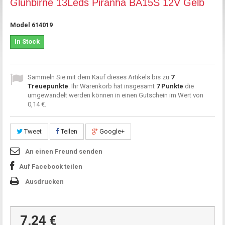
Glühbirne 13Leds Piranha BA15S 12V Gelb
Model
614019
In Stock
Sammeln Sie mit dem Kauf dieses Artikels bis zu
7
Treuepunkte
. Ihr Warenkorb hat insgesamt
7
Punkte
die
umgewandelt werden können in einen Gutschein im Wert von
0,14 €
.
Tweet
Teilen
Google+
An einen Freund senden
Auf Facebook teilen
Ausdrucken
7,24 €