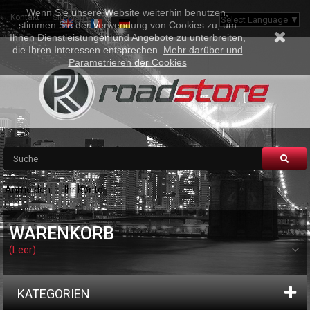
Wenn Sie unsere Website weiterhin benutzen,
Kontakt
Sitemap
Select Language
▼
stimmen Sie der Verwendung von Cookies zu, um
Ihnen Dienstleistungen und Angebote zu unterbreiten,
die Ihren Interessen entsprechen.
Mehr darüber und
Parametrieren der Cookies
Anmelden
Ihr Konto
WARENKORB
(Leer)
KATEGORIEN