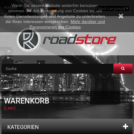
Wenn Sie unsere Website weiterhin benutzen,
Kontakt
Sitemap
Select Language
▼
stimmen Sie der Verwendung von Cookies zu, um
Ihnen Dienstleistungen und Angebote zu unterbreiten,
die Ihren Interessen entsprechen.
Mehr darüber und
Parametrieren der Cookies
Anmelden
Ihr Konto
WARENKORB
(Leer)
KATEGORIEN