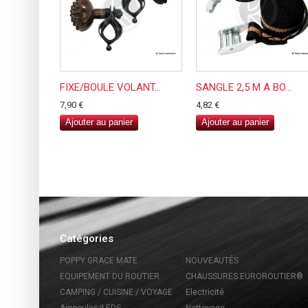
FIXE/BOULE VOLANT...
SANGLE 2,5 M A BO...
7,90 €
4,82 €
Ajouter au panier
Ajouter au panier
Catégories
POPPY GRACE MATE
NOUVEAUTÉS
EQUIPEMENT DU ROUTIER
CHAUSSURES EUROROUTIER®
CAMPING / CUISINE / VOYAGE
Electricité
Ampoules/LEDS
Nettoyage