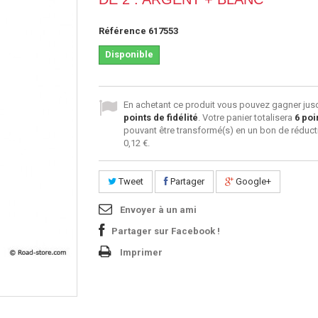
Référence
617553
Disponible
En achetant ce produit vous pouvez gagner jus
points de fidélité
. Votre panier totalisera
6
poi
pouvant être transformé(s) en un bon de réduct
0,12 €
.
Tweet
Partager
Google+
Envoyer à un ami
Partager sur Facebook !
Imprimer