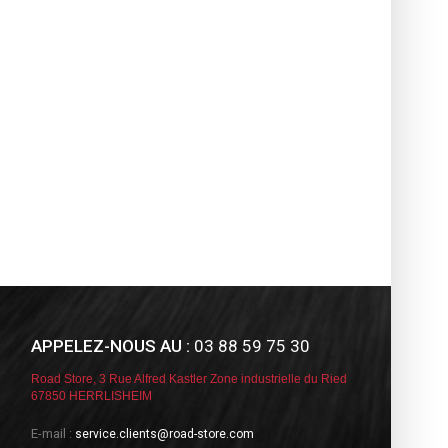
APPELEZ-NOUS AU :
03 88 59 75 30
Road Store, 3 Rue Alfred Kastler Zone industrielle du Ried
67850 HERRLISHEIM
E-mail :
service.clients@road-store.com