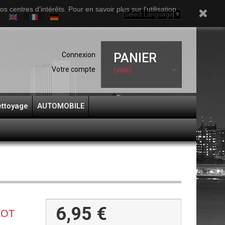
 centres d’intérêts. Pour en savoir plus sur l'utilisation
Select Language
▼
Connexion
PANIER
Votre compte
(vide)
ttoyage
AUTOMOBILE
6,95 €