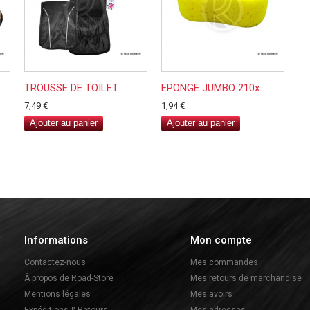
TROUSSE DE TOILET...
EPONGE JUMBO 210x...
7,49 €
1,94 €
Ajouter au panier
Ajouter au panier
Informations
Mon compte
Contactez-nous
Mes commandes
À propos de Road-Store
Mes retours de marchandise
Mentions légales
Mes avoirs
Expéditions & Retours
Mes adresses