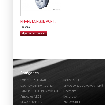
PHARE LONGUE PORT...
59,90 €
Ajouter au panier
Catégories
POPPY GRACE MATE
NOUVEAUTÉS
EQUIPEMENT DU ROUTIER
CHAUSSURES EUROROUTIER®
CAMPING / CUISINE / VOYAGE
Electricité
Ampoules/LEDS
Nettoyage
DECO / TUNNING
AUTOMOBILE