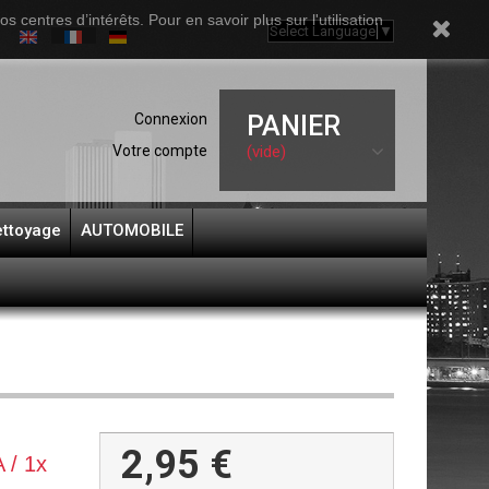
 centres d’intérêts. Pour en savoir plus sur l'utilisation
Select Language
▼
Connexion
PANIER
Votre compte
(vide)
ttoyage
AUTOMOBILE
2,95 €