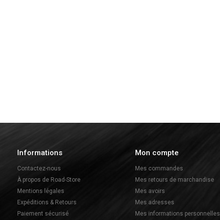
Informations
Mon compte
Contactez-nous
Mes commandes
À propos de Road-Store
Mes retours de marchandise
Mentions légales
Mes avoirs
Expéditions & Retours
Mes adresses
Paiement sécurisé
Mes informations personnelles