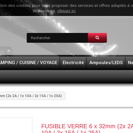
ation des cookies pour vous proposer des services et offres adaptés à vos
des cookies,
cliquez ici
.
MPING / CUISINE / VOYAGE
Electricité
Ampoules/LEDS
Ne
 (2x 2A / 1x 10A / 2x 15A / 1x 25A)
FUSIBLE VERRE 6 x 32mm (2x 2A / 1x
10A / 2x 15A / 1x 25A)