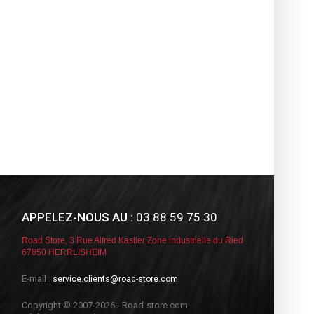
APPELEZ-NOUS AU :
03 88 59 75 30
Road Store, 3 Rue Alfred Kastler Zone industrielle du Ried
67850 HERRLISHEIM
E-mail :
service.clients@road-store.com
Copyright © 2007-2026 - Road-store.com