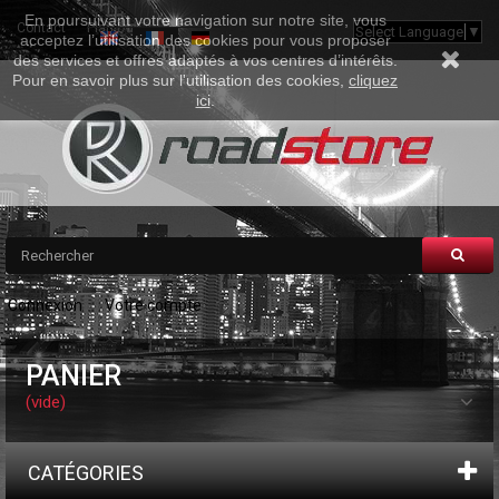
En poursuivant votre navigation sur notre site, vous
Contact
Plan Du Site
Select Language
▼
acceptez l’utilisation des cookies pour vous proposer
des services et offres adaptés à vos centres d’intérêts.
Pour en savoir plus sur l'utilisation des cookies,
cliquez
ici
.
Connexion
Votre compte
PANIER
(vide)
CATÉGORIES