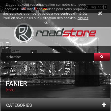
En poursuivant votre navigation sur notre site, vous
Contact
Plan Du Site
Select Language
▼
acceptez l’utilisation des cookies pour vous proposer
des services et offres adaptés à vos centres d’intérêts.
Pour en savoir plus sur l'utilisation des cookies,
cliquez
ici
.
Connexion
Votre compte
PANIER
(vide)
CATÉGORIES