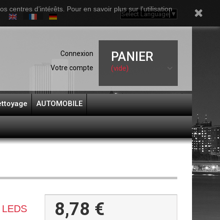
 centres d’intérêts. Pour en savoir plus sur l'utilisation
Select Language
▼
Connexion
PANIER
Votre compte
(vide)
ttoyage
AUTOMOBILE
8,78 €