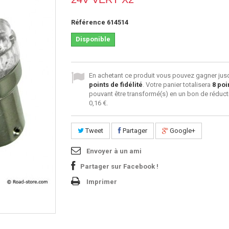
Référence
614514
Disponible
En achetant ce produit vous pouvez gagner jus
points de fidélité
. Votre panier totalisera
8
poi
pouvant être transformé(s) en un bon de réduct
0,16 €
.
Tweet
Partager
Google+
Envoyer à un ami
Partager sur Facebook !
Imprimer