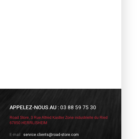
APPELEZ-NOUS AU :
03 88 59 75 30
Road Store, 3 Rue Alfred Kastler Zone industrielle du Ried
67850 HERRLISHEIM
E-mail :
service.clients@road-store.com