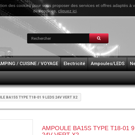
ation des cookies pour vous proposer des services et offres adaptés à vos
des cookies,
cliquez ici
.
MPING / CUISINE / VOYAGE
Electricité
Ampoules/LEDS
Ne
E BA15S TYPE T18-01 9 LEDS 24V VERT X2
AMPOULE BA15S TYPE T18-01 9 LEDS
24V VERT X2