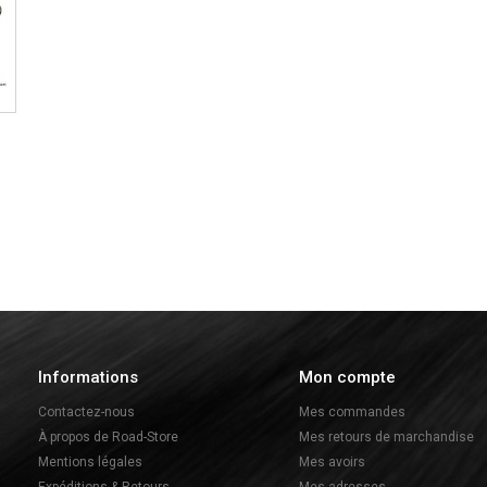
Informations
Mon compte
Contactez-nous
Mes commandes
À propos de Road-Store
Mes retours de marchandise
Mentions légales
Mes avoirs
Expéditions & Retours
Mes adresses