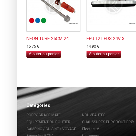
NEON TUBE 25CM 24...
FEU 12 LEDS 24V 3...
15,75 €
14,90 €
Ajouter au panier
Ajouter au panier
Catégories
POPPY GRACE MATE
NOUVEAUTÉS
EQUIPEMENT DU ROUTIER
CHAUSSURES EUROROUTIER®
CAMPING / CUISINE / VOYAGE
Electricité
Ampoules/LEDS
Nettoyage