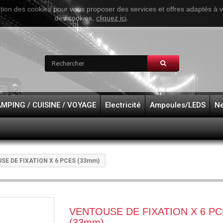
ation des cookies pour vous proposer des services et offres adaptés à vos
des cookies,
cliquez ici
.
MPING / CUISINE / VOYAGE
Electricité
Ampoules/LEDS
Ne
SE DE FIXATION X 6 PCES (33mm)
VENTOUSE DE FIXATION X 6 PCES
(33mm)