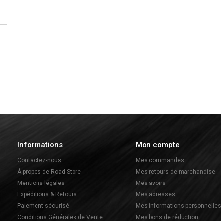
Informations
Mon compte
Contactez-nous
Mes commandes
À propos de Road-Store
Mes retours de marchandise
Mentions légales
Mes avoirs
Expéditions & Retours
Mes adresses
Paiement sécurisé
Mes informations personnelles
Conditions Générales de Vente
Mes bons de réduction