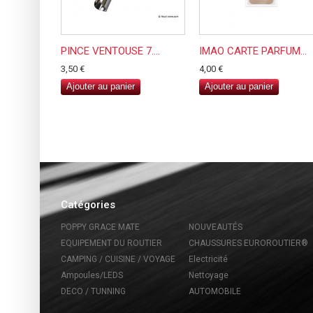
PINCE VENTOUSE 7....
IMAO CARTE PARFUM...
3,50 €
4,00 €
Ajouter au panier
Ajouter au panier
Catégories
POPPY GRACE MATE
NOUVEAUTÉS
EQUIPEMENT DU ROUTIER
CHAUSSURES EUROROUTIER®
CAMPING / CUISINE / VOYAGE
Electricité
Ampoules/LEDS
Nettoyage
DECO / TUNNING
AUTOMOBILE