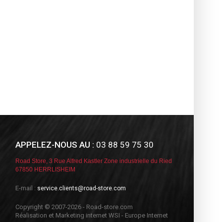
APPELEZ-NOUS AU :
03 88 59 75 30
Road Store, 3 Rue Alfred Kastler Zone industrielle du Ried
67850 HERRLISHEIM
E-mail :
service.clients@road-store.com
Copyright © 2007-2026 - Road-store.com
Réalisation et Marketing internet WSI - Europe Internet