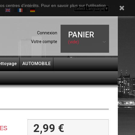
 centres d’intérêts. Pour en savoir plus sur l'utilisation
Select Language
▼
Connexion
PANIER
Votre compte
(vide)
ttoyage
AUTOMOBILE
2,99 €